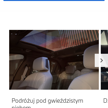
Podróżuj pod gwieździstym
D
niebem.