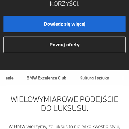
KORZYŚCI.
Dowiedz się więcej
Poznaj oferty
dzenie
BMW Excelence Club
Kultura i sztuka
Des
WIELOWYMIAROWE PODEJŚCIE
DO LUKSUSU.
W BMW wierzymy, że luksus to nie tylko kwestia stylu,