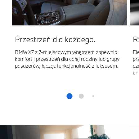
Przestrzeń dla każdego.
R
BMW X7 z 7-miejscowym wnętrzem zapewnia
El
komfort i przestrzeń dla całej rodziny lub grupy
pr
pasażerów, łącząc funkcjonalność z luksusem.
cz
un