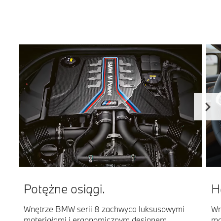
Potężne osiągi.
H
Wnętrze BMW serii 8 zachwyca luksusowymi
Wn
materiałami i ergonomicznym designem,
ma