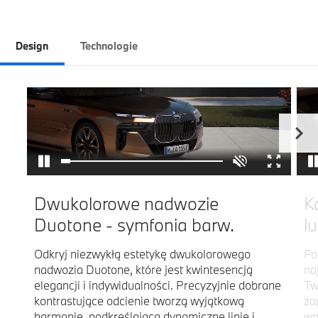
Design
Technologie
Dwukolorowe nadwozie
K
Duotone - symfonia barw.
l
Odkryj niezwykłą estetykę dwukolorowego
Po
nadwozia Duotone, które jest kwintesencją
na
elegancji i indywidualności. Precyzyjnie dobrane
Tw
kontrastujące odcienie tworzą wyjątkową
za
harmonię, podkreślającą dynamiczne linie i
wn