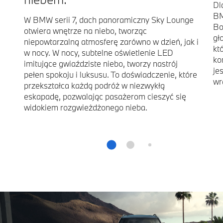
Dl
BM
W BMW serii 7, dach panoramiczny Sky Lounge
Bo
otwiera wnętrze na niebo, tworząc
gł
niepowtarzalną atmosferę zarówno w dzień, jak i
kt
w nocy. W nocy, subtelne oświetlenie LED
ko
imitujące gwiaździste niebo, tworzy nastrój
je
pełen spokoju i luksusu. To doświadczenie, które
wr
przekształca każdą podróż w niezwykłą
eskapadę, pozwalając pasażerom cieszyć się
widokiem rozgwieżdżonego nieba.