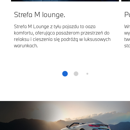
Strefa M lounge.
P
Strefa M Lounge z tyłu pojazdu to oaza
Wn
komfortu, oferująca pasażerom przestrzeń do
wy
relaksu i cieszenia się podróżą w luksusowych
tw
warunkach.
st