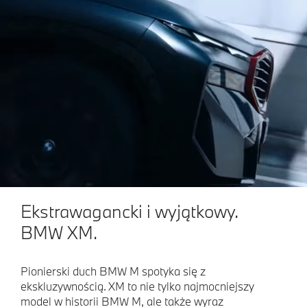
Ekstrawagancki i wyjątkowy.
BMW XM.
Pionierski duch BMW M spotyka się z
ekskluzywnością. XM to nie tylko najmocniejszy
model w historii BMW M, ale także wyraz