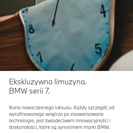
Ekskluzywna limuzyna.
BMW serii 7.
Ikona nowoczesnego luksusu. Każdy szczegół, od
wyrafinowanego wnętrza po zaawansowane
technologie, jest świadectwem innowacyjności i
doskonałości, które są synonimem marki BMW.