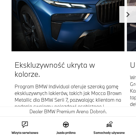
Ekskluzywność ukryta w
U
kolorze.
Wn
Gr
Program BMW Individual oferuje szeroką gamę
Ka
ekskluzywnych lakierów, takich jak Mocca Brown
ta
Metallic dla BMW Serii 7, pozwalając klientom na
de
nadanie swojemu pojazdowi osobistego i
my
Dealer BMW Premium Arena Dobroń.
unikatowego charakteru. Ręczne malowanie
ki
zapewnia niezrównaną jakość i głębię koloru, co
pr
czyni każdy samochód dziełem sztuki.
st
Indywidualizacja przez BMW Individual to
Wizyta serwisowa
Jazda próbna
Samochody używane